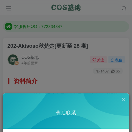
遇到任何问题加客服QQ：772334847
防失联：百度搜索《一七天佳》，实时查看最新站点。
客服售后QQ：772334847
遇到任何问题加客服QQ：772334847
202-Akisoso秋楚楚
[更新至 28 期]
防失联：百度搜索《一七天佳》，实时查看最新站点。
COS基地
关注
私信
4年前更新
1467
65
资料简介
Akisoso秋楚楚是来自天津的妹子，98年知名动漫博
主，目前有30多万粉丝，这妹子看起来真的好清纯好美呀。
售后联系
微博：@秋楚楚不秃头
部分预览