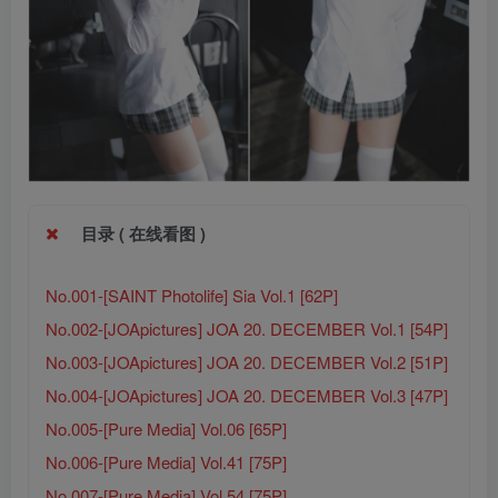
目录 ( 在线看图 )
No.001-[SAINT Photolife] Sia Vol.1 [62P]
No.002-[JOApictures] JOA 20. DECEMBER Vol.1 [54P]
No.003-[JOApictures] JOA 20. DECEMBER Vol.2 [51P]
No.004-[JOApictures] JOA 20. DECEMBER Vol.3 [47P]
No.005-[Pure Media] Vol.06 [65P]
No.006-[Pure Media] Vol.41 [75P]
No.007-[Pure Media] Vol.54 [75P]