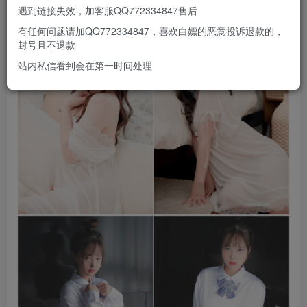
遇到链接失效，加客服QQ772334847售后
有任何问题请加QQ772334847，喜欢白嫖的恶意投诉退款的，
封号且不退款
站内私信看到会在第一时间处理