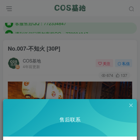
防失联：百度搜索《一七天佳》，实时查看最新站点。
客服售后QQ：772334847
遇到任何问题加客服QQ：772334847
防失联：百度搜索《一七天佳》，实时查看最新站点。
No.007-不知火 [30P]
COS基地
关注
私信
4年前更新
674
137
售后联系