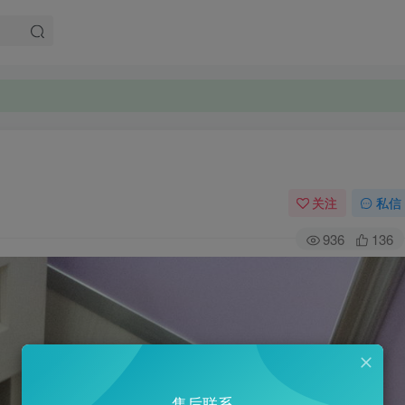
。
。
关注
私信
936
136
售后联系