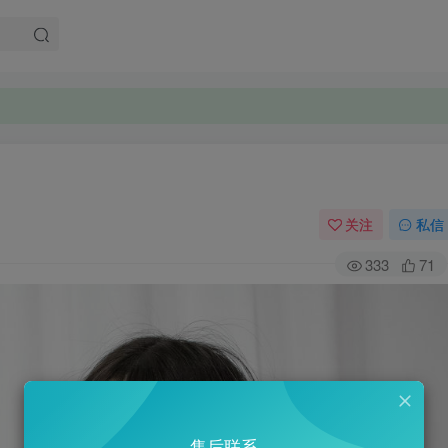
。
。
关注
私信
333
71
售后联系