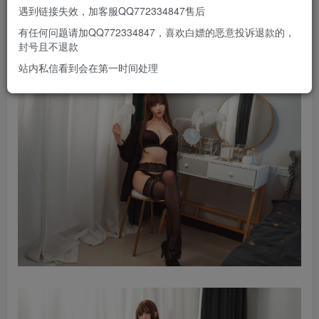
遇到链接失效，加客服QQ772334847售后
有任何问题请加QQ772334847，喜欢白嫖的恶意投诉退款的，
封号且不退款
站内私信看到会在第一时间处理