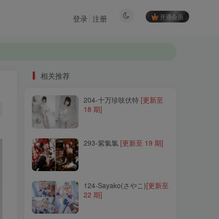
开通会员
登录
注册
相关推荐
204-十万珍吱伏特
[更新至
相关推荐
18 期]
204-十万珍吱伏特
[更新至
18 期]
293-紫氯氯
[更新至 19 期]
293-紫氯氯
[更新至 19 期]
124-Sayako(さやこ)
[更新至
22 期]
124-Sayako(さやこ)
[更新至
22 期]
051-秋和柯基
[更新至 116
期]