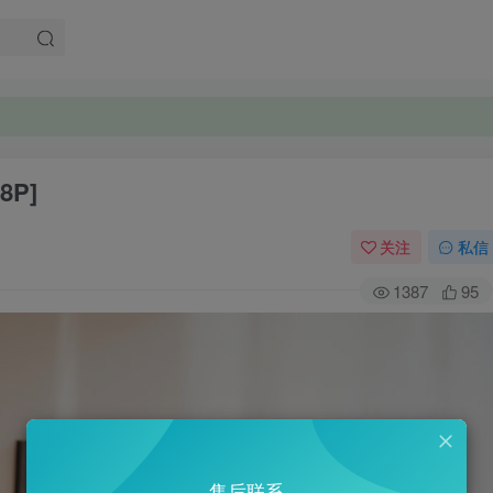
。
。
8P]
关注
私信
1387
95
售后联系