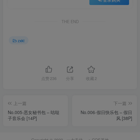
THE END
zxkt
点赞
236
分享
收藏
2
上一篇
下一篇
No.005-恶女秘书包 – 咕哒
No.006-假日快乐包 – 假日
子音乐会 [14P]
风 [38P]
Copyright © 2022 ·
一七天佳
·
COS基地