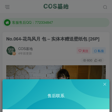
遇到任何问题加客服QQ：772334847
防失联：百度搜索《一七天佳》，实时查看最新站点。
客服售后QQ：772334847
遇到任何问题加客服QQ：772334847
防失联：百度搜索《一七天佳》，实时查看最新站点。
No.064-花鸟风月 包 – 实体本赠送壁纸包 [26P]
COS基地
关注
私信
4年前更新
600
40
售后联系