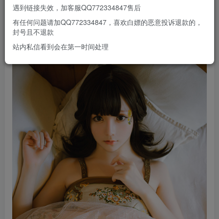
遇到链接失效，加客服QQ772334847售后
有任何问题请加QQ772334847，喜欢白嫖的恶意投诉退款的，
封号且不退款
站内私信看到会在第一时间处理