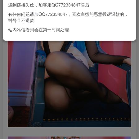
遇到链接失效，加客服QQ772334847售后
有任何问题请加QQ772334847，喜欢白嫖的恶意投诉退款的，
封号且不退款
站内私信看到会在第一时间处理