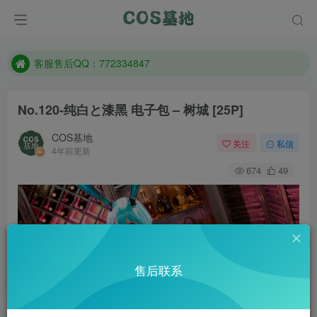
遇到任何问题加客服QQ：772334847
防失联：百度搜索《一七天佳》，实时查看最新站点。
客服售后QQ：772334847
遇到任何问题加客服QQ：772334847
No.120-纯白と漆黑 电子包 – 树城 [25P]
防失联：百度搜索《一七天佳》，实时查看最新站点。
COS基地
关注
私信
4年前更新
674
49
售后联系