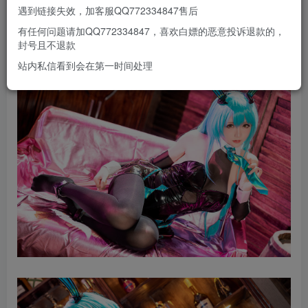
遇到链接失效，加客服QQ772334847售后
有任何问题请加QQ772334847，喜欢白嫖的恶意投诉退款的，
封号且不退款
站内私信看到会在第一时间处理