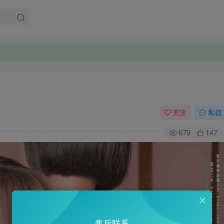
。
。
关注
私信
679
147
售后联系