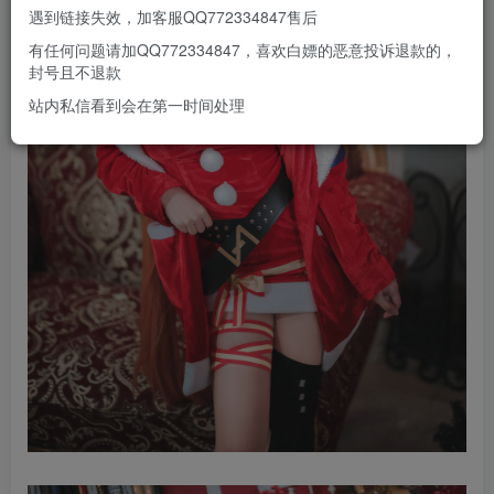
遇到链接失效，加客服QQ772334847售后
有任何问题请加QQ772334847，喜欢白嫖的恶意投诉退款的，
封号且不退款
站内私信看到会在第一时间处理