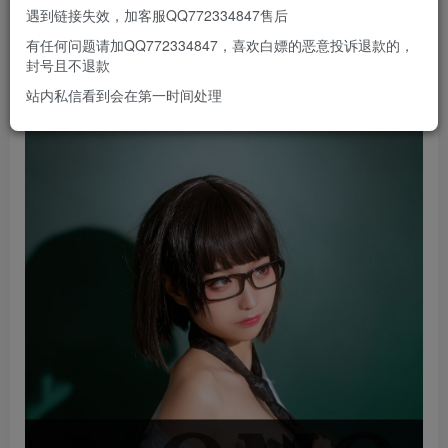
遇到链接失效，加客服QQ772334847售后
有任何问题请加QQ772334847，喜欢白嫖的恶意投诉退款的，
封号且不退款
站内私信看到会在第一时间处理