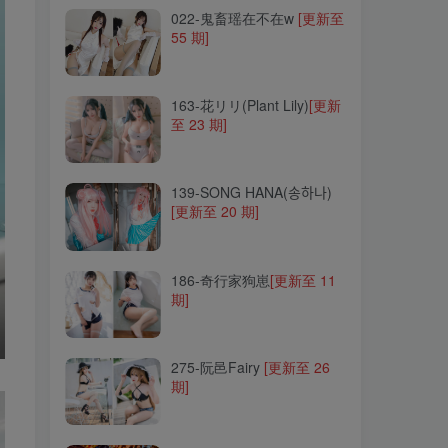
022-鬼畜瑶在不在w
[更新至
55 期]
163-花リリ(Plant Lily)
[更新
至 23 期]
163-花リリ(Plant Lily)
[更新
至 23 期]
139-SONG HANA(송하나)
[更新至 20 期]
139-SONG HANA(송하나)
[更新至 20 期]
186-奇行家狗崽
[更新至 11
期]
186-奇行家狗崽
[更新至 11
期]
275-阮邑Fairy
[更新至 26
期]
275-阮邑Fairy
[更新至 26
期]
069-芊川一笑(一笑芳香沁)
[更新至 38 期]