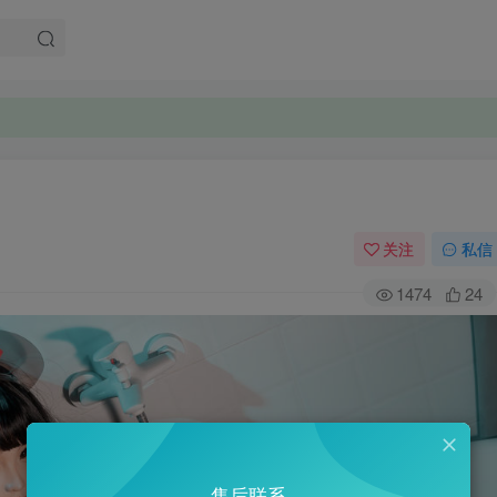
。
。
关注
私信
1474
24
售后联系