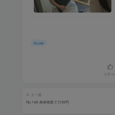
zxkt
点赞
12
上一篇
No.149-身体検査で [150P]