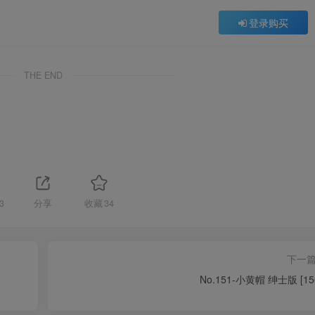
登录购买
THE END
3
分享
收藏
34
下一
No.151-小黄帽 绅士版 [15