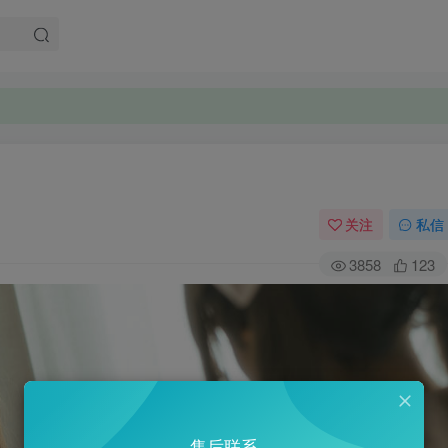
。
。
关注
私信
3858
123
售后联系