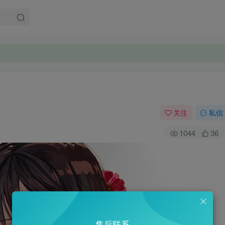
。
。
关注
私信
1044
36
售后联系