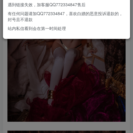
遇到链接失效，加客服QQ772334847售后
有任何问题请加QQ772334847，喜欢白嫖的恶意投诉退款的，
封号且不退款
站内私信看到会在第一时间处理