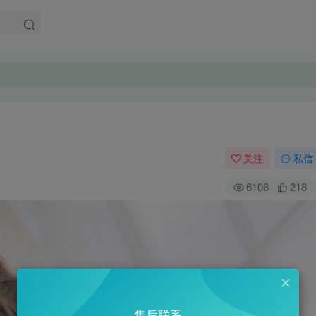
。
。
关注
私信
6108
218
售后联系