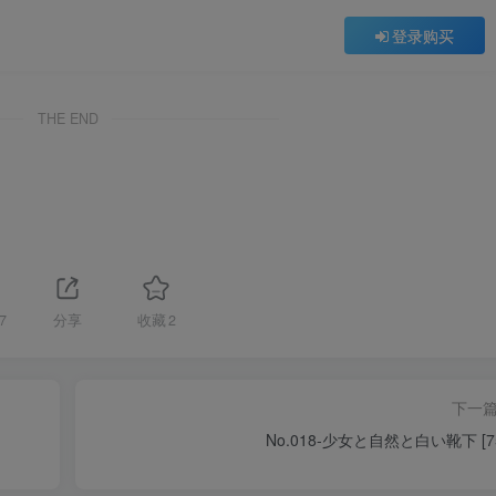
登录购买
THE END
7
分享
收藏
2
下一
No.018-少女と自然と白い靴下 [7