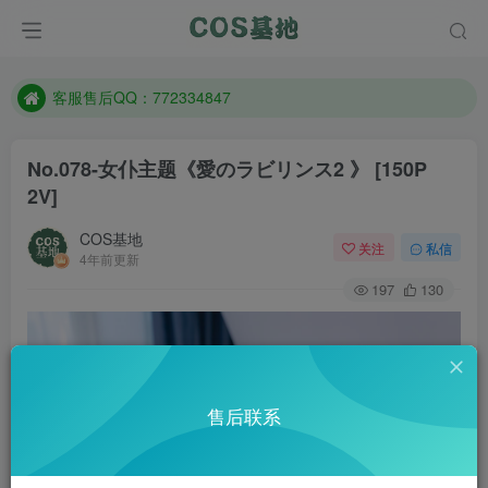
防失联：百度搜索《一七天佳》，实时查看最新站点。
客服售后QQ：772334847
遇到任何问题加客服QQ：772334847
防失联：百度搜索《一七天佳》，实时查看最新站点。
No.078-女仆主题《愛のラビリンス2 》 [150P
2V]
COS基地
关注
私信
4年前更新
197
130
售后联系