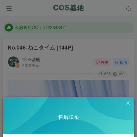
遇到任何问题加客服QQ：772334847
防失联：百度搜索《一七天佳》，实时查看最新站点。
客服售后QQ：772334847
遇到任何问题加客服QQ：772334847
No.046-ねこタイム [144P]
防失联：百度搜索《一七天佳》，实时查看最新站点。
COS基地
关注
私信
4年前更新
626
199
售后联系