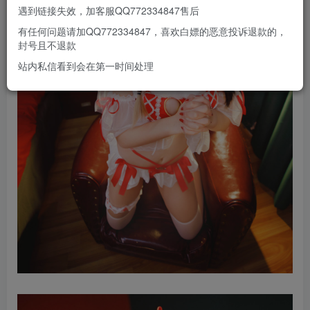
遇到链接失效，加客服QQ772334847售后
有任何问题请加QQ772334847，喜欢白嫖的恶意投诉退款的，
封号且不退款
站内私信看到会在第一时间处理