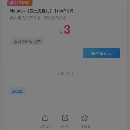
付费阅读
No.067-《鹿の恩返し》 [150P 2V]
此内容为付费阅读，请付费后查看
3
￥
免费
超级会员
登录购买
THE END
zxkt
点赞
245
分享
收藏
2