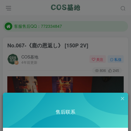
遇到任何问题加客服QQ：772334847
防失联：百度搜索《一七天佳》，实时查看最新站点。
客服售后QQ：772334847
遇到任何问题加客服QQ：772334847
No.067-《鹿の恩返し》 [150P 2V]
防失联：百度搜索《一七天佳》，实时查看最新站点。
COS基地
关注
私信
4年前更新
806
245
售后联系