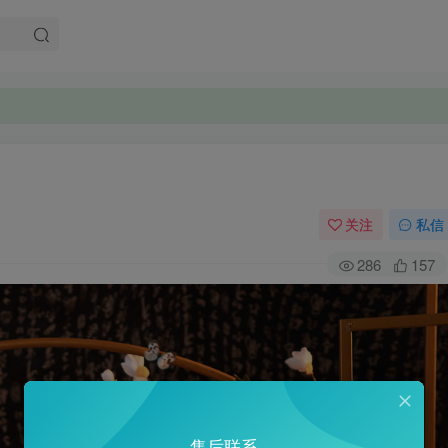
。
。
关注
私信
286
157
售后联系