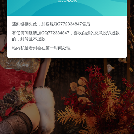
遇到链接失效，加客服QQ772334847售后
有任何问题请加QQ772334847，喜欢白嫖的恶意投诉退款
的，封号且不退款
站内私信看到会在第一时间处理