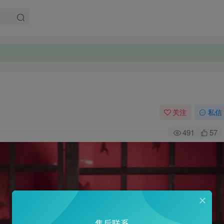
。
。
关注
私信
491
57
售后联系