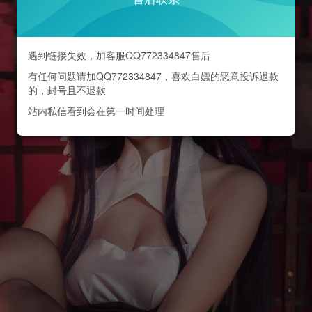
遇到链接失效，加客服QQ772334847售后
有任何问题请加QQ772334847，喜欢白嫖的恶意投诉退款
的，封号且不退款
站内私信看到会在第一时间处理