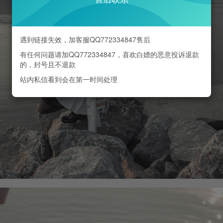
遇到链接失效，加客服QQ772334847售后
有任何问题请加QQ772334847，喜欢白嫖的恶意投诉退款
的，封号且不退款
站内私信看到会在第一时间处理