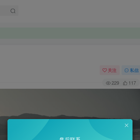
。
。
关注
私信
229
117
售后联系