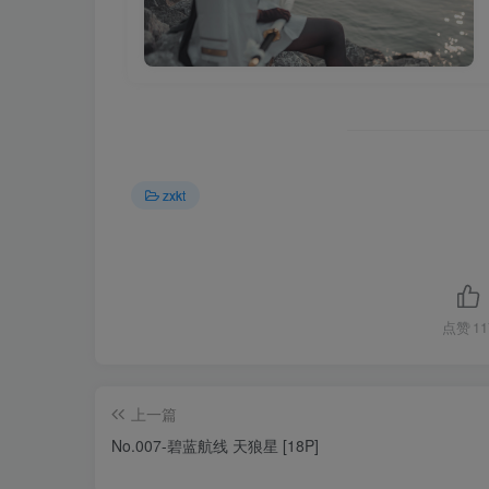
zxkt
点赞
11
上一篇
No.007-碧蓝航线 天狼星 [18P]