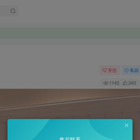
。
。
关注
私信
1143
243
售后联系