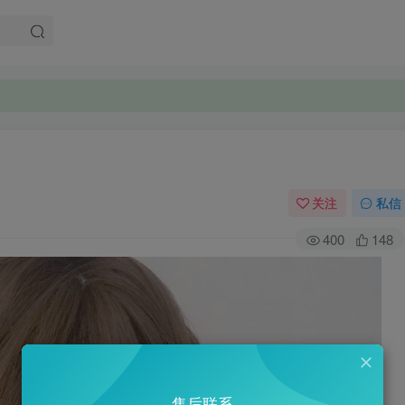
。
。
关注
私信
400
148
售后联系