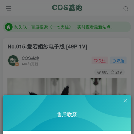
客服售后QQ：772334847
遇到任何问题加客服QQ：772334847
防失联：百度搜索《一七天佳》，实时查看最新站点。
No.015-爱宕婚纱电子版 [49P 1V]
COS基地
关注
私信
4年前更新
685
219
售后联系