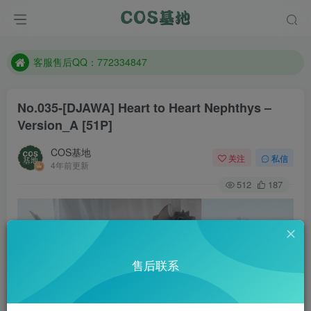
防失联：百度搜索《一七天佳》，实时查看最新站点。
客服售后QQ：772334847
遇到任何问题加客服QQ：772334847
防失联：百度搜索《一七天佳》，实时查看最新站点。
No.035-[DJAWA] Heart to Heart Nephthys –
Version_A [51P]
COS基地
关注
私信
4年前更新
512
187
售后联系