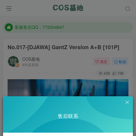
遇到任何问题加客服QQ：772334847
防失联：百度搜索《一七天佳》，实时查看最新站点。
客服售后QQ：772334847
遇到任何问题加客服QQ：772334847
No.017-[DJAWA] GantZ Version A+B [101P]
防失联：百度搜索《一七天佳》，实时查看最新站点。
COS基地
关注
私信
4年前更新
428
198
售后联系