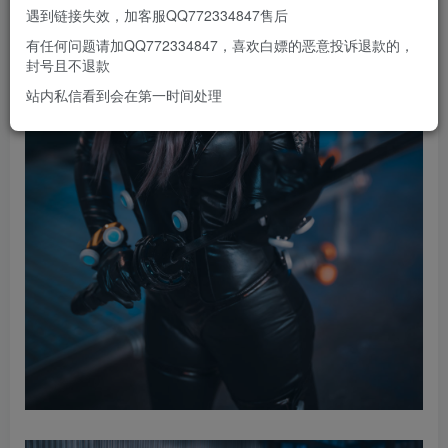
遇到链接失效，加客服QQ772334847售后
有任何问题请加QQ772334847，喜欢白嫖的恶意投诉退款的，
封号且不退款
站内私信看到会在第一时间处理