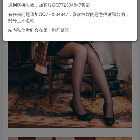
遇到链接失效，加客服QQ772334847售后
有任何问题请加QQ772334847，喜欢白嫖的恶意投诉退款的，
封号且不退款
站内私信看到会在第一时间处理