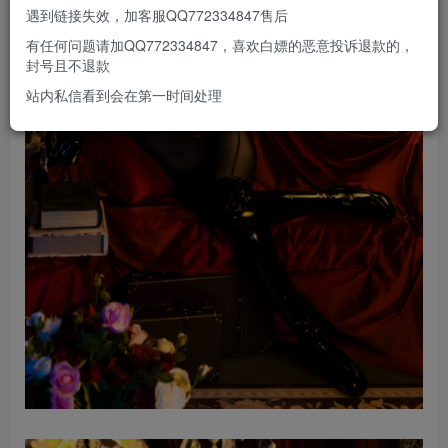
遇到链接失效，加客服QQ772334847售后
有任何问题请加QQ772334847，喜欢白嫖的恶意投诉退款的，
封号且不退款
站内私信看到会在第一时间处理