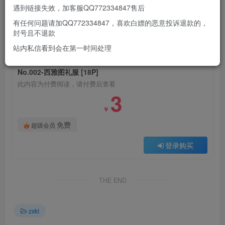
遇到链接失效，加客服QQ772334847售后
有任何问题请加QQ772334847，喜欢白嫖的恶意投诉退款的，
此处内容已隐藏，请付费后查看
封号且不退款
站内私信看到会在第一时间处理
付费阅读
No.002-西雅图礼服 [18P]
此内容为付费阅读，请付费后查看
3
￥
免费
超级会员
登录购买
THE END
zxkt