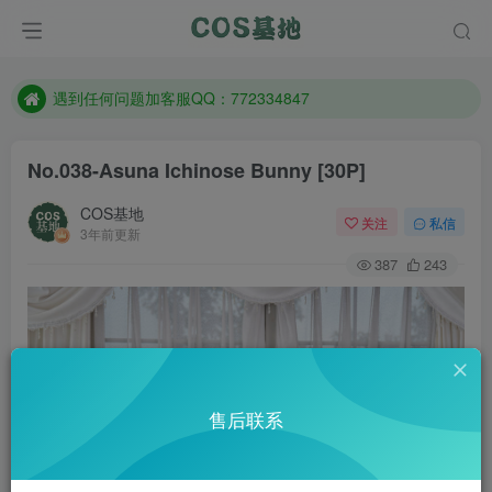
防失联：百度搜索《一七天佳》，实时查看最新站点。
客服售后QQ：772334847
遇到任何问题加客服QQ：772334847
防失联：百度搜索《一七天佳》，实时查看最新站点。
No.038-Asuna Ichinose Bunny [30P]
COS基地
关注
私信
3年前更新
387
243
售后联系