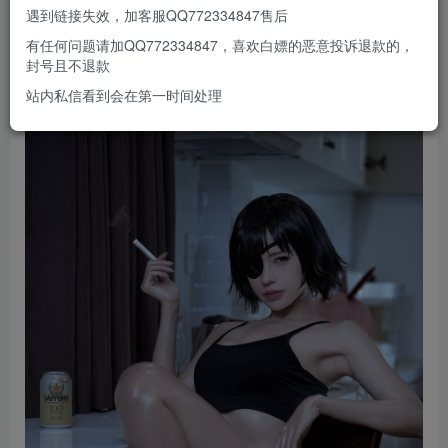
遇到链接失效，加客服QQ772334847售后
有任何问题请加QQ772334847，喜欢白嫖的恶意投诉退款的，
封号且不退款
站内私信看到会在第一时间处理