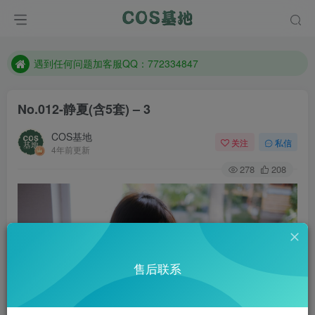
防失联：百度搜索《一七天佳》，实时查看最新站点。
客服售后QQ：772334847
遇到任何问题加客服QQ：772334847
防失联：百度搜索《一七天佳》，实时查看最新站点。
No.012-静夏(含5套) – 3
COS基地
关注
私信
4年前更新
278
208
售后联系