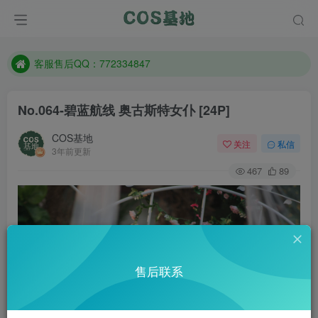
防失联：百度搜索《一七天佳》，实时查看最新站点。
客服售后QQ：772334847
遇到任何问题加客服QQ：772334847
防失联：百度搜索《一七天佳》，实时查看最新站点。
No.064-碧蓝航线 奥古斯特女仆 [24P]
COS基地
关注
私信
3年前更新
467
89
售后联系