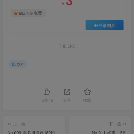
￥
免费
超级会员
登录购买
THE END
zxkt
点赞
15
分享
收藏
上一篇
下一篇
No.009-喜多川海夢 [82P]
No.011-妮露 [15P]