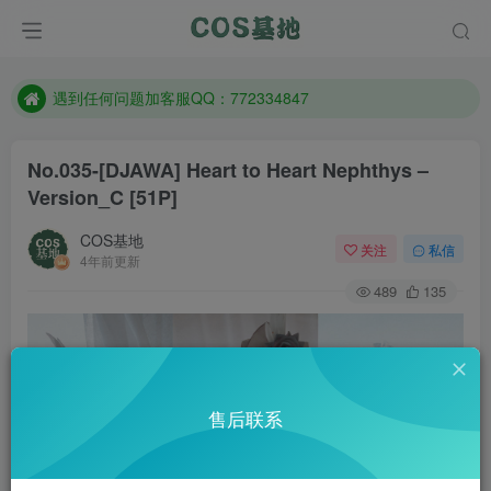
防失联：百度搜索《一七天佳》，实时查看最新站点。
客服售后QQ：772334847
遇到任何问题加客服QQ：772334847
防失联：百度搜索《一七天佳》，实时查看最新站点。
No.035-[DJAWA] Heart to Heart Nephthys –
Version_C [51P]
COS基地
关注
私信
4年前更新
489
135
售后联系