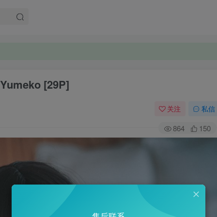
。
。
 Yumeko [29P]
关注
私信
864
150
售后联系