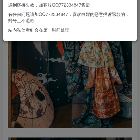
遇到链接失效，加客服QQ772334847售后
有任何问题请加QQ772334847，喜欢白嫖的恶意投诉退款的，
封号且不退款
站内私信看到会在第一时间处理