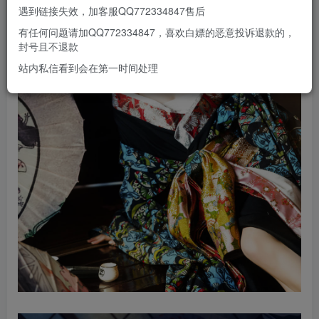
遇到链接失效，加客服QQ772334847售后
有任何问题请加QQ772334847，喜欢白嫖的恶意投诉退款的，
封号且不退款
站内私信看到会在第一时间处理