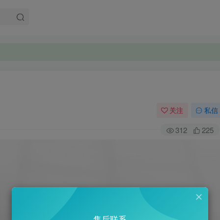
。
。
关注
私信
312
225
售后联系