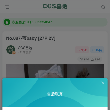
防失联：百度搜索《一七天佳》，实时查看最新站点。
客服售后QQ：772334847
遇到任何问题加客服QQ：772334847
防失联：百度搜索《一七天佳》，实时查看最新站点。
No.087-蓝baby [27P 2V]
COS基地
关注
私信
4年前更新
974
224
售后联系